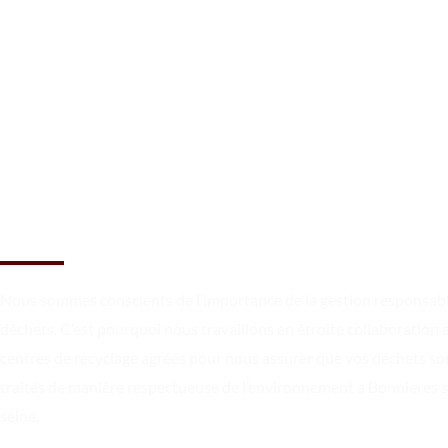
Réservez une benne à Bonnie
sur seine dès maintenant !
Nous sommes conscients de l’importance de la gestion responsab
déchets. C’est pourquoi nous travaillons en étroite collaboration 
centres de recyclage agréés pour nous assurer que vos déchets so
traités de manière respectueuse de l’environnement à Bonnieres 
seine.