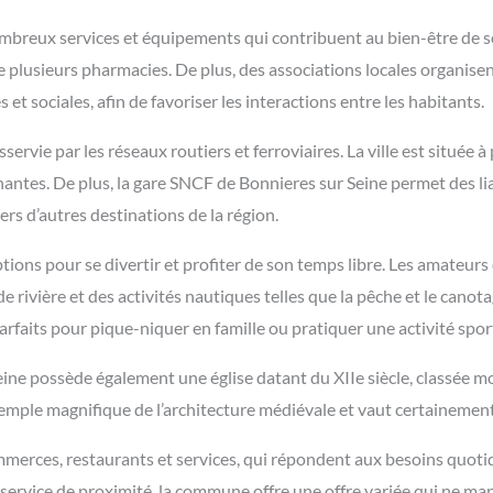
breux services et équipements qui contribuent au bien-être de ses
e plusieurs pharmacies. De plus, des associations locales organis
s et sociales, afin de favoriser les interactions entre les habitants.
ervie par les réseaux routiers et ferroviaires. La ville est située à
nantes. De plus, la gare SNCF de Bonnieres sur Seine permet des lia
ers d’autres destinations de la région.
ptions pour se divertir et profiter de son temps libre. Les amateurs 
de rivière et des activités nautiques telles que la pêche et le can
arfaits pour pique-niquer en famille ou pratiquer une activité spor
eine possède également une église datant du XIIe siècle, classée m
xemple magnifique de l’architecture médiévale et vaut certainement
rces, restaurants et services, qui répondent aux besoins quotidi
 service de proximité, la commune offre une offre variée qui ne ma