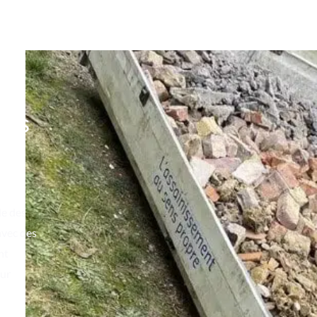
res
le des
avec des
nt
sur