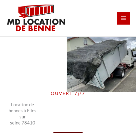
Aller
au
contenu
OUVERT 7j/7
Location de
bennes à Flins
sur
seine 78410