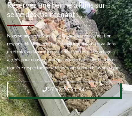
Réservez une benne à Flins sur
seine dès maintenant !
Nous sommes conscients de l’importance de la gestion
responsable des déchets. C’est pourquoi nous travaillons
en étroite collaboration avec des centres de recyclage
agréés pour nous assurer que vos déchets sont traités de
manière respectueuse de l’environnement à Flins sur seine.
07 62 26 31 94