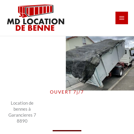
Aller
au
contenu
OUVERT 7j/7
Location de
bennes à
Garancieres 7
8890