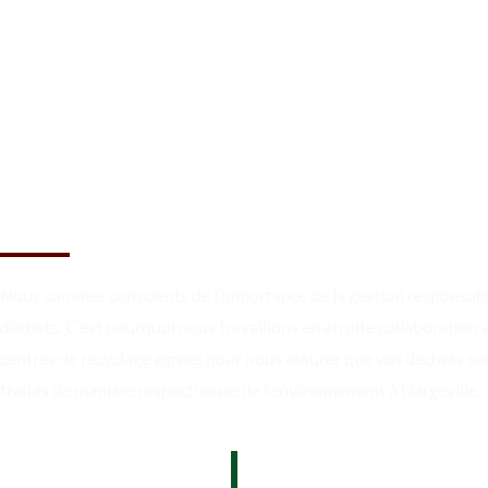
Réservez une benne à Hargevi
dès maintenant !
Nous sommes conscients de l’importance de la gestion responsab
déchets. C’est pourquoi nous travaillons en étroite collaboration 
centres de recyclage agréés pour nous assurer que vos déchets so
traités de manière respectueuse de l’environnement à Hargeville.
07 62 26 31 94