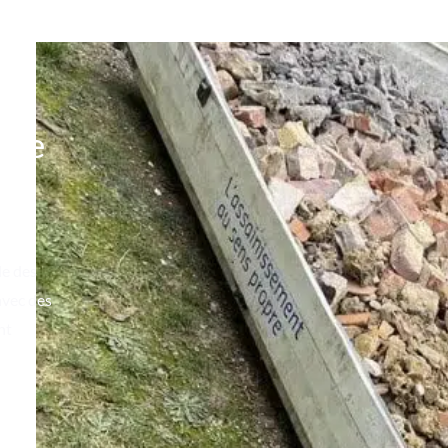
lle
le des
avec des
nt