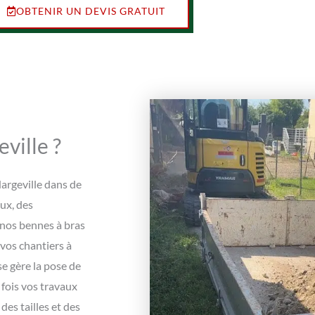
OBTENIR UN DEVIS GRATUIT
ville ?
Hargeville dans de
ux, des
 nos bennes à bras
 vos chantiers à
e gère la pose de
 fois vos travaux
es tailles et des