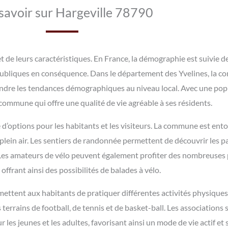
savoir sur Hargeville 78790
t de leurs caractéristiques. En France, la démographie est suivie 
 publiques en conséquence. Dans le département des Yvelines, la c
dre les tendances démographiques au niveau local. Avec une popu
 commune qui offre une qualité de vie agréable à ses résidents.
é d’options pour les habitants et les visiteurs. La commune est entou
lein air. Les sentiers de randonnée permettent de découvrir les pa
 Les amateurs de vélo peuvent également profiter des nombreuses p
ffrant ainsi des possibilités de balades à vélo.
mettent aux habitants de pratiquer différentes activités physiques
s terrains de football, de tennis et de basket-ball. Les associations
les jeunes et les adultes, favorisant ainsi un mode de vie actif et s