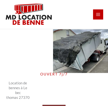
Aller
au
contenu
OUVERT 7j/7
Location de
bennes à Le
bec
thomas 27370