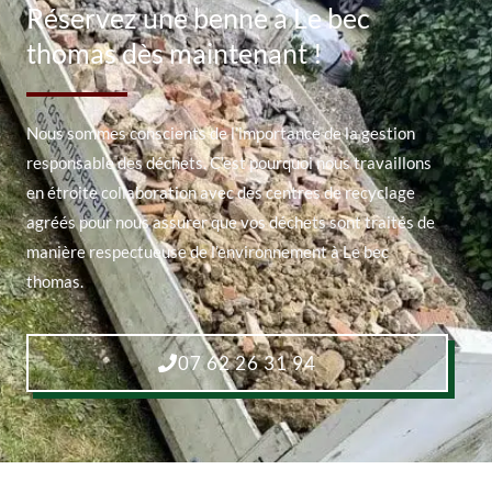
Réservez une benne à Le bec
thomas dès maintenant !
Nous sommes conscients de l’importance de la gestion
responsable des déchets. C’est pourquoi nous travaillons
en étroite collaboration avec des centres de recyclage
agréés pour nous assurer que vos déchets sont traités de
manière respectueuse de l’environnement à Le bec
thomas.
07 62 26 31 94