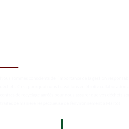
Réservez une benne à Martot
dès maintenant !
Nous sommes conscients de l’importance de la gestion responsab
déchets. C’est pourquoi nous travaillons en étroite collaboration 
centres de recyclage agréés pour nous assurer que vos déchets so
traités de manière respectueuse de l’environnement à Martot.
07 62 26 31 94