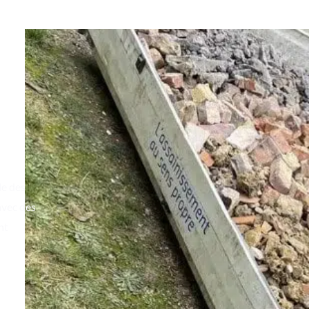
le des
avec des
nt