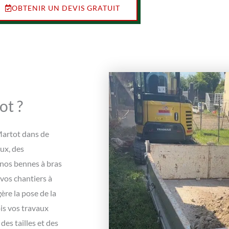
OBTENIR UN DEVIS GRATUIT
ot ?
 Martot dans de
ux, des
 nos bennes à bras
 vos chantiers à
ère la pose de la
is vos travaux
es tailles et des