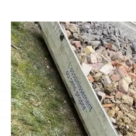
le
le des
avec des
nt
emple.