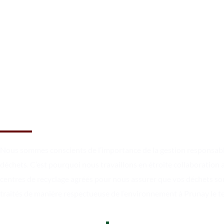
Réservez une benne à Prunay 
temple dès maintenant !
Nous sommes conscients de l’importance de la gestion responsab
déchets. C’est pourquoi nous travaillons en étroite collaboration 
centres de recyclage agréés pour nous assurer que vos déchets so
traités de manière respectueuse de l’environnement à Prunay le t