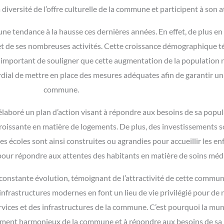
 diversité de l’offre culturelle de la commune et participent à son at
e tendance à la hausse ces dernières années. En effet, de plus en
et de ses nombreuses activités. Cette croissance démographique té
est important de souligner que cette augmentation de la population
mordial de mettre en place des mesures adéquates afin de garantir
commune.
élaboré un plan d’action visant à répondre aux besoins de sa popula
oissante en matière de logements. De plus, des investissements son
 écoles sont ainsi construites ou agrandies pour accueillir les e
 pour répondre aux attentes des habitants en matière de soins méd
constante évolution, témoignant de l’attractivité de cette commu
es infrastructures modernes en font un lieu de vie privilégié pour 
vices et des infrastructures de la commune. C’est pourquoi la mun
ement harmonieux de la commune et à répondre aux besoins de sa 