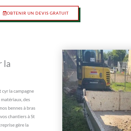
OBTENIR UN DEVIS GRATUIT
 la
St cyr la campagne
e matériaux, des
 nos bennes à bras
vos chantiers à St
reprise gère la