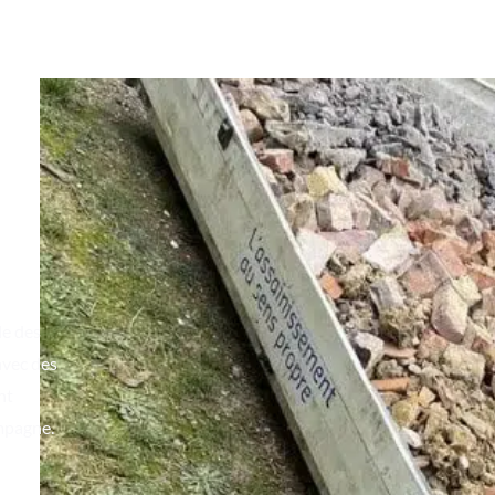
a
le des
avec des
nt
ampagne.