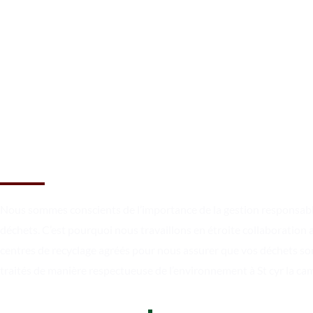
Réservez une benne à St cyr l
campagne dès maintenant !
Nous sommes conscients de l’importance de la gestion responsab
déchets. C’est pourquoi nous travaillons en étroite collaboration 
centres de recyclage agréés pour nous assurer que vos déchets so
traités de manière respectueuse de l’environnement à St cyr la c