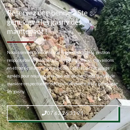
Réservez une benne à Ste
genevieve les gasny dès
maintenant !
Nous sommes conscients de l’importance de la gestion
responsable des déchets. C’est pourquoi nous travaillons
en étroite collaboration avec des centres de recyclage
agréés pour nous assurer que vos déchets sont traités de
manière respectueuse de l’environnement à Ste genevieve
les gasny.
07 62 26 31 94