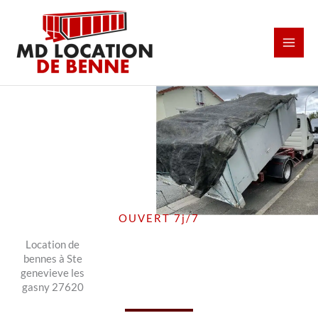
Aller
au
contenu
OUVERT 7j/7
Location de
bennes à Ste
genevieve les
gasny 27620