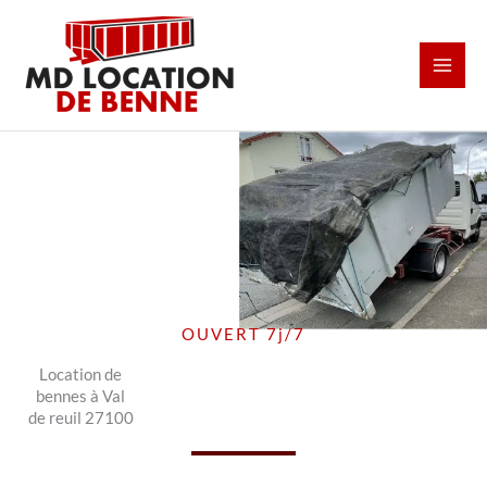
Aller
au
contenu
OUVERT 7j/7
Location de
bennes à Val
de reuil 27100