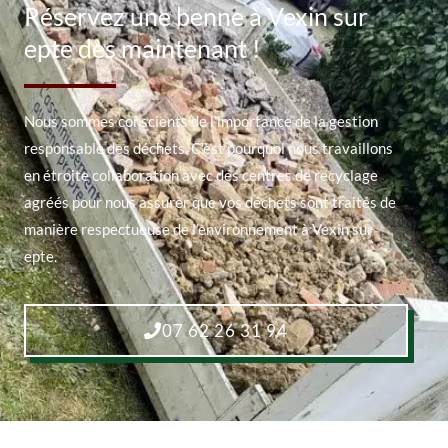
Réservez une benne à Vexin sur
epte dès maintenant !
Nous sommes conscients de l’importance de la gestion
responsable des déchets. C’est pourquoi nous travaillons
en étroite collaboration avec des centres de recyclage
agréés pour nous assurer que vos déchets sont traités de
manière respectueuse de l’environnement à Vexin sur
epte.
07 62 26 31 94