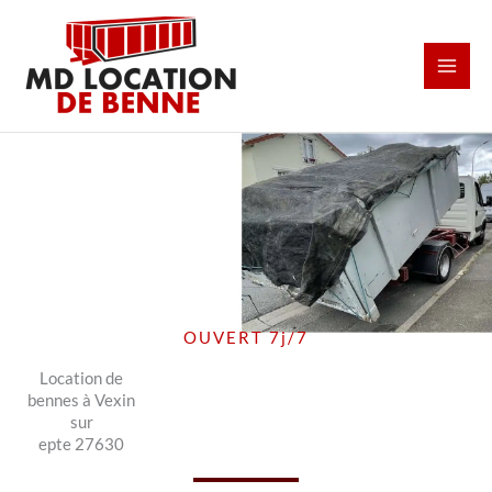
Aller
au
contenu
OUVERT 7j/7
Location de
bennes à Vexin
sur
epte 27630