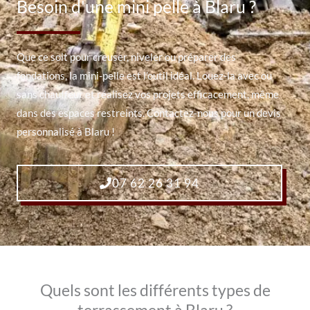
Besoin d'une mini pelle à Blaru ?
Que ce soit pour creuser, niveler ou préparer des
fondations, la mini-pelle est l’outil idéal. Louez-la avec ou
sans chauffeur et réalisez vos projets efficacement, même
dans des espaces restreints. Contactez-nous pour un devis
personnalisé à Blaru !
07 62 26 31 94
Quels sont les différents types de