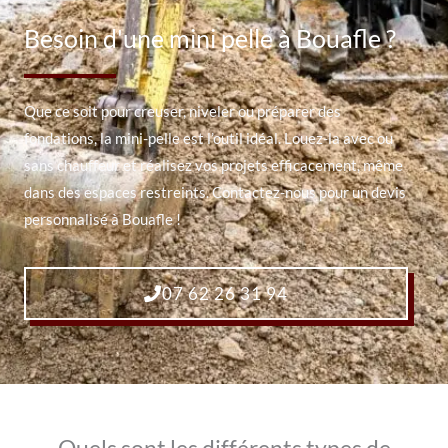
Besoin d'une mini pelle à Bouafle ?
Que ce soit pour creuser, niveler ou préparer des
fondations, la mini-pelle est l’outil idéal. Louez-la avec ou
sans chauffeur et réalisez vos projets efficacement, même
dans des espaces restreints. Contactez-nous pour un devis
personnalisé à Bouafle !
07 62 26 31 94