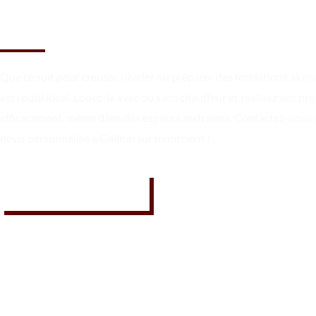
sur montcient ?
Que ce soit pour creuser, niveler ou préparer des fondations, la mi
est l’outil idéal. Louez-la avec ou sans chauffeur et réalisez vos pro
efficacement, même dans des espaces restreints. Contactez-nous
devis personnalisé à Gaillon sur montcient !
07 62 26 31 94