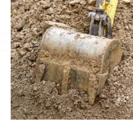
ni-pelle
jets
 pour un