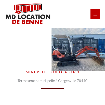
Aller
au
contenu
MINI PELLE KUBOTA KH60
Terrassement mini-pelle à Gargenville 78440