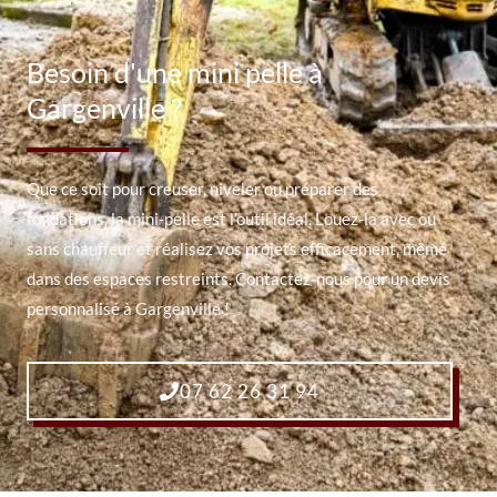
Besoin d'une mini pelle à
Gargenville ?
Que ce soit pour creuser, niveler ou préparer des
fondations, la mini-pelle est l’outil idéal. Louez-la avec ou
sans chauffeur et réalisez vos projets efficacement, même
dans des espaces restreints. Contactez-nous pour un devis
personnalisé à Gargenville !
07 62 26 31 94