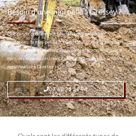
Besoin d'une mini pelle à Gressey ?
Que ce soit pour creuser, niveler ou préparer des
fondations, la mini-pelle est l’outil idéal. Louez-la avec ou
sans chauffeur et réalisez vos projets efficacement, même
dans des espaces restreints. Contactez-nous pour un devis
personnalisé à Gressey !
07 62 26 31 94