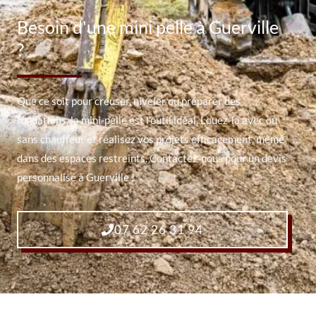
Besoin d'une mini pelle à Guerville
?
Que ce soit pour creuser, niveler ou préparer des
fondations, la mini-pelle est l’outil idéal. Louez-la avec ou
sans chauffeur et réalisez vos projets efficacement, même
dans des espaces restreints. Contactez-nous pour un devis
personnalisé à Guerville !
07 62 26 31 94