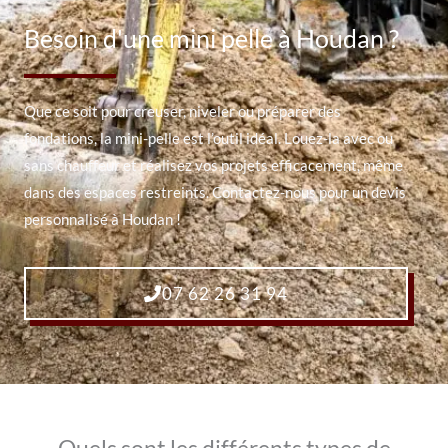
Besoin d'une mini pelle à Houdan ?
Que ce soit pour creuser, niveler ou préparer des
fondations, la mini-pelle est l’outil idéal. Louez-la avec ou
sans chauffeur et réalisez vos projets efficacement, même
dans des espaces restreints. Contactez-nous pour un devis
personnalisé à Houdan !
07 62 26 31 94