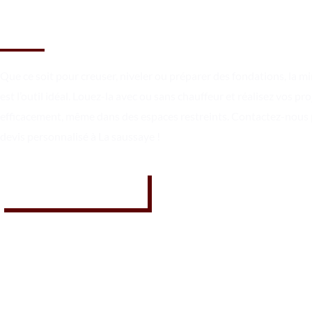
saussaye ?
Que ce soit pour creuser, niveler ou préparer des fondations, la mi
est l’outil idéal. Louez-la avec ou sans chauffeur et réalisez vos pro
efficacement, même dans des espaces restreints. Contactez-nous
devis personnalisé à La saussaye !
07 62 26 31 94