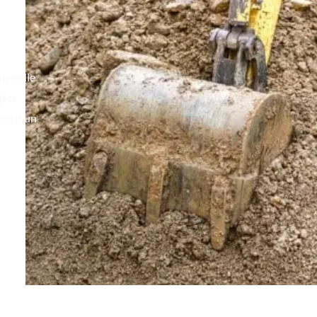
ni-pelle
jets
 pour un