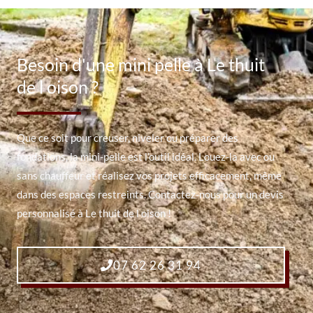
Besoin d'une mini pelle à Le thuit
de l oison ?
Que ce soit pour creuser, niveler ou préparer des
fondations, la mini-pelle est l’outil idéal. Louez-la avec ou
sans chauffeur et réalisez vos projets efficacement, même
dans des espaces restreints. Contactez-nous pour un devis
personnalisé à Le thuit de l oison !
07 62 26 31 94