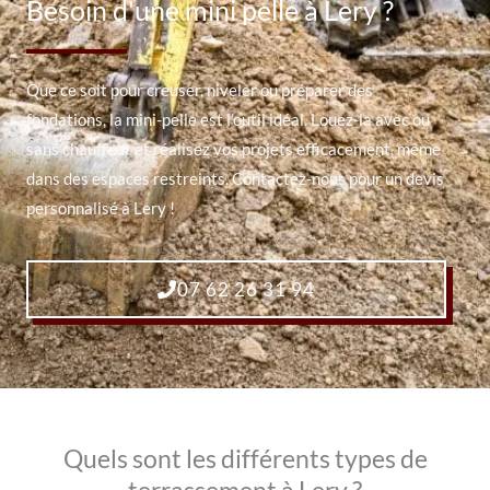
Besoin d'une mini pelle à Lery ?
Que ce soit pour creuser, niveler ou préparer des
fondations, la mini-pelle est l’outil idéal. Louez-la avec ou
sans chauffeur et réalisez vos projets efficacement, même
dans des espaces restreints. Contactez-nous pour un devis
personnalisé à Lery !
07 62 26 31 94
Quels sont les différents types de