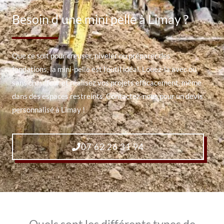
Besoin d'une mini pelle à Limay ?
Que ce soit pour creuser, niveler ou préparer des
fondations, la mini-pelle est l’outil idéal. Louez-la avec ou
sans chauffeur et réalisez vos projets efficacement, même
dans des espaces restreints. Contactez-nous pour un devis
personnalisé à Limay !
07 62 26 31 94