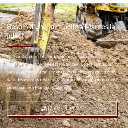
Besoin d'une mini pelle à Mantes la
jolie ?
Que ce soit pour creuser, niveler ou préparer des
fondations, la mini-pelle est l’outil idéal. Louez-la avec ou
sans chauffeur et réalisez vos projets efficacement, même
dans des espaces restreints. Contactez-nous pour un devis
personnalisé à Mantes la jolie !
07 62 26 31 94