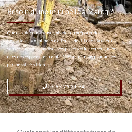
Besoin d'une mini pelle à Marcq ?
Que ce soit pour creuser, niveler ou préparer des
fondations, la mini-pelle est l’outil idéal. Louez-la avec ou
sans chauffeur et réalisez vos projets efficacement, même
dans des espaces restreints. Contactez-nous pour un devis
personnalisé à Marcq !
07 62 26 31 94