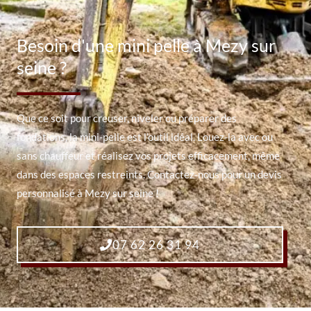
Besoin d'une mini pelle à Mezy sur
seine ?
Que ce soit pour creuser, niveler ou préparer des
fondations, la mini-pelle est l’outil idéal. Louez-la avec ou
sans chauffeur et réalisez vos projets efficacement, même
dans des espaces restreints. Contactez-nous pour un devis
personnalisé à Mezy sur seine !
07 62 26 31 94