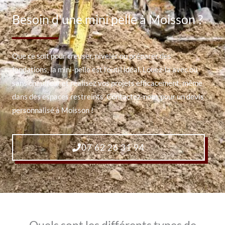
Besoin d'une mini pelle à Moisson ?
Que ce soit pour creuser, niveler ou préparer des
fondations, la mini-pelle est l’outil idéal. Louez-la avec ou
sans chauffeur et réalisez vos projets efficacement, même
dans des espaces restreints. Contactez-nous pour un devis
personnalisé à Moisson !
07 62 26 31 94