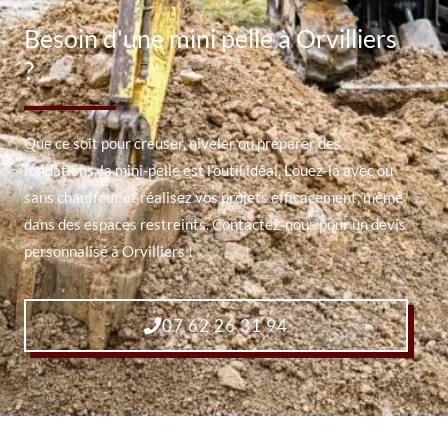
Besoin d'une mini pelle à Orvilliers
?
Que ce soit pour creuser, niveler ou préparer des
fondations, la mini-pelle est l’outil idéal. Louez-la avec ou
sans chauffeur et réalisez vos projets efficacement, même
dans des espaces restreints. Contactez-nous pour un devis
personnalisé à Orvilliers !
07 62 26 31 94