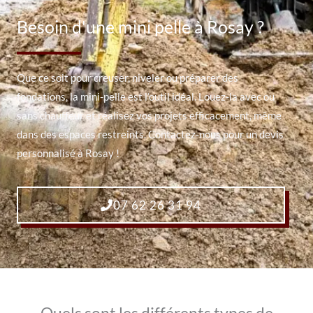
Besoin d'une mini pelle à Rosay ?
Que ce soit pour creuser, niveler ou préparer des
fondations, la mini-pelle est l’outil idéal. Louez-la avec ou
sans chauffeur et réalisez vos projets efficacement, même
dans des espaces restreints. Contactez-nous pour un devis
personnalisé à Rosay !
07 62 26 31 94