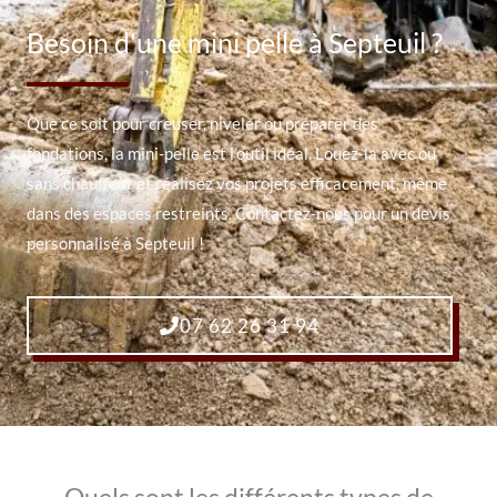
Besoin d'une mini pelle à Septeuil ?
Que ce soit pour creuser, niveler ou préparer des
fondations, la mini-pelle est l’outil idéal. Louez-la avec ou
sans chauffeur et réalisez vos projets efficacement, même
dans des espaces restreints. Contactez-nous pour un devis
personnalisé à Septeuil !
07 62 26 31 94