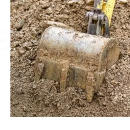
ni-pelle
jets
 pour un