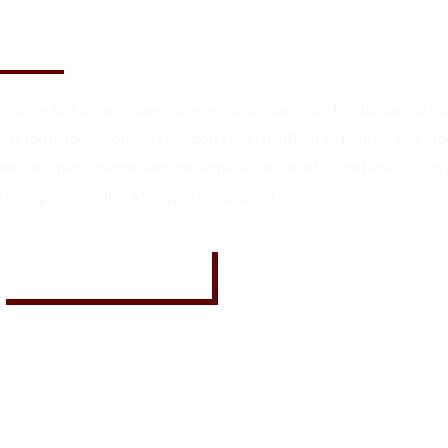
campagne ?
Que ce soit pour creuser, niveler ou préparer des fondations, la mi
est l’outil idéal. Louez-la avec ou sans chauffeur et réalisez vos pro
efficacement, même dans des espaces restreints. Contactez-nous
devis personnalisé à St cyr la campagne !
07 62 26 31 94