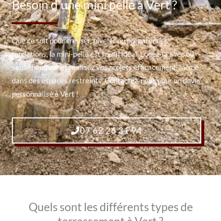
Besoin d'une mini pelle à Vert ?
Que ce soit pour creuser, niveler ou préparer des
fondations, la mini-pelle est l’outil idéal. Louez-la avec ou
sans chauffeur et réalisez vos projets efficacement, même
dans des espaces restreints. Contactez-nous pour un devis
personnalisé à Vert !
07 62 26 31 94
Quels sont les différents types de