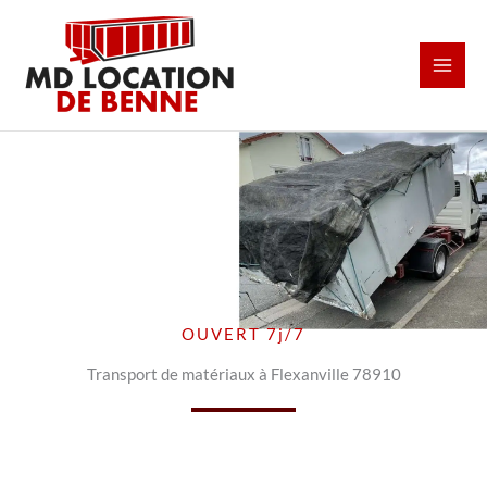
Aller
au
contenu
OUVERT 7j/7
Transport de matériaux à Flexanville 78910