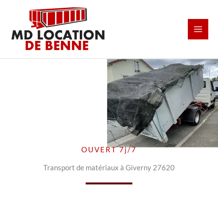
Aller
au
contenu
OUVERT 7j/7
Transport de matériaux à Giverny 27620