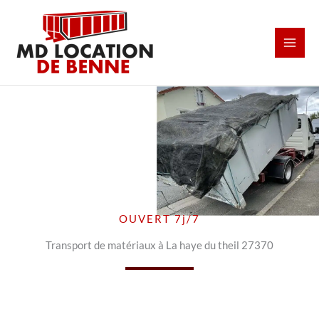
Aller
au
contenu
OUVERT 7j/7
Transport de matériaux à La haye du theil 27370