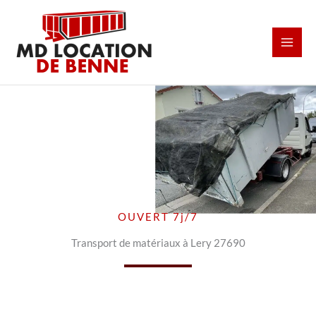
Aller
au
contenu
OUVERT 7j/7
Transport de matériaux à Lery 27690