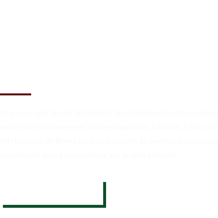
Un chargement sécurisé et un
transport en toute fiabilité à
Martot
Que vous ayez besoin de déplacer des matériaux lourds ou volum
notre flotte de bennes est à votre disposition à Martot. Faites con
MD Location de Benne pour un transport de matériaux sans traca
contribuant ainsi à la réussite de vos projets à Martot.
07 62 26 31 94