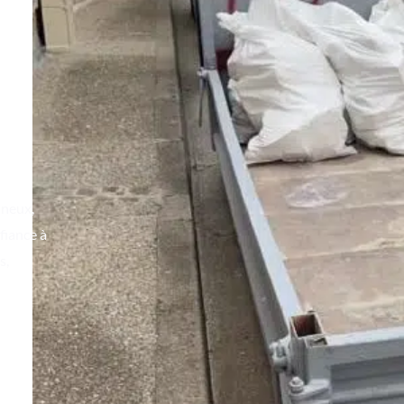
ineux,
fiance à
s,