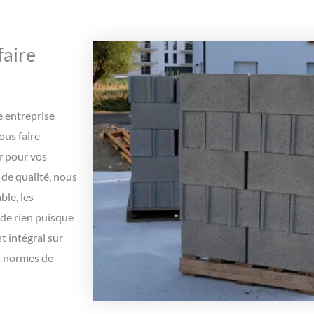
faire
e entreprise
ous faire
r pour vos
 de qualité, nous
ble, les
 de rien puisque
 intégral sur
es normes de