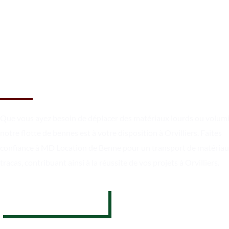
Un chargement sécurisé et un
transport en toute fiabilité à
Orvilliers
Que vous ayez besoin de déplacer des matériaux lourds ou volum
notre flotte de bennes est à votre disposition à Orvilliers. Faites
confiance à MD Location de Benne pour un transport de matériau
tracas, contribuant ainsi à la réussite de vos projets à Orvilliers.
07 62 26 31 94