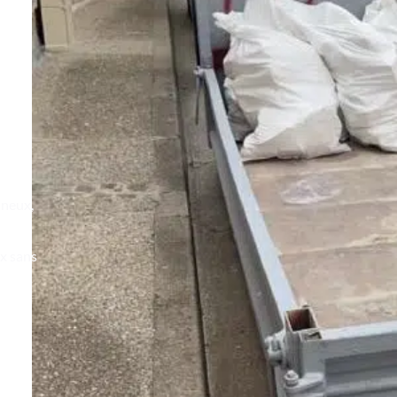
ineux,
x sans