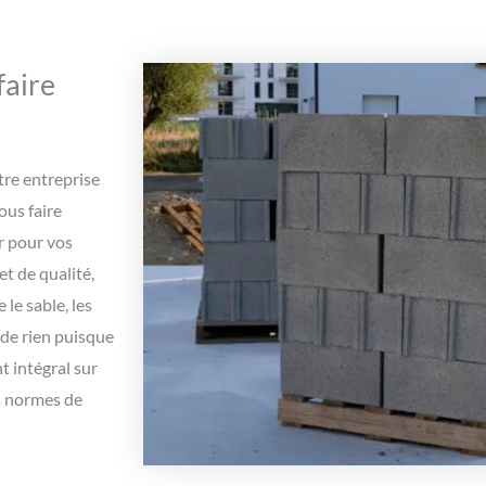
faire
otre entreprise
ous faire
r pour vos
et de qualité,
le sable, les
 de rien puisque
 intégral sur
es normes de