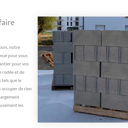
faire
bois, notre
nnue pour vous
antier pour vos
e rodée et de
 tels que le
us occuper de rien
chargement
leusement les