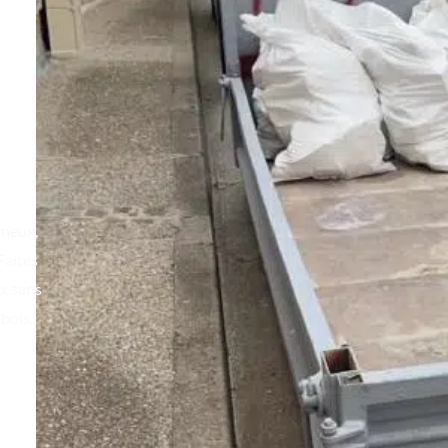
St
ineux,
Faites
x sans
 bois.