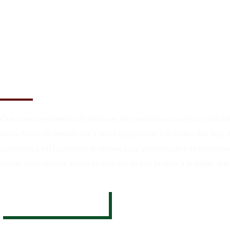
Un chargement sécurisé et un
transport en toute fiabilité à 
didier des bois
Que vous ayez besoin de déplacer des matériaux lourds ou volum
notre flotte de bennes est à votre disposition à St didier des bois. 
confiance à MD Location de Benne pour un transport de matériau
tracas, contribuant ainsi à la réussite de vos projets à St didier des
07 62 26 31 94