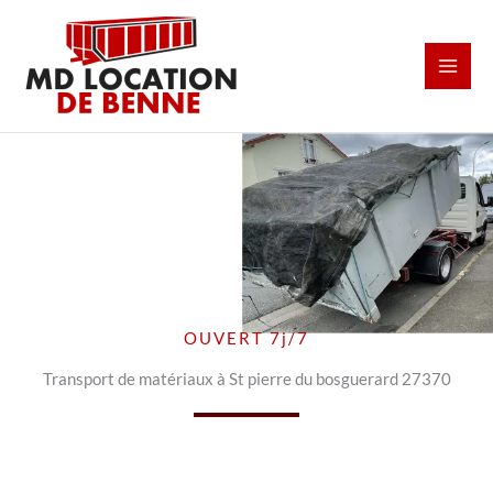
Aller
au
contenu
OUVERT 7j/7
Transport de matériaux à St pierre du bosguerard 27370