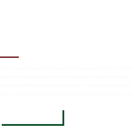
Un chargement sécurisé et un
transport en toute fiabilité à
Villiers le mahieu
Que vous ayez besoin de déplacer des matériaux lourds ou volum
notre flotte de bennes est à votre disposition à Villiers le mahieu.
confiance à MD Location de Benne pour un transport de matériau
tracas, contribuant ainsi à la réussite de vos projets à Villiers le m
07 62 26 31 94