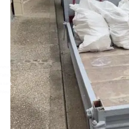
ineux,
 Faites
x sans
ahieu.