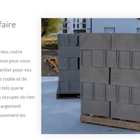
faire
hieu, notre
nnue pour vous
antier pour vos
e rodée et de
 tels que le
us occuper de rien
chargement
leusement les