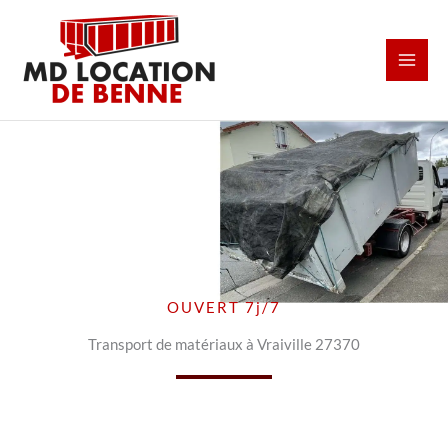
Aller
au
contenu
OUVERT 7j/7
Transport de matériaux à Vraiville 27370