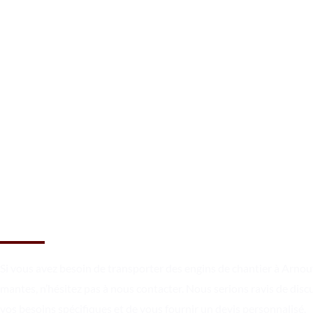
Réservez le transport à
Arnouville les mantes dès
maintenant !
Si vous avez besoin de transporter des engins de chantier à Arnouv
mantes, n’hésitez pas à nous contacter. Nous serions ravis de disc
vos besoins spécifiques et de vous fournir un devis personnalisé.