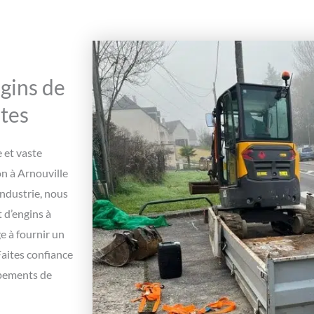
ngins de
ntes
 et vaste
n à Arnouville
ndustrie, nous
 d’engins à
e à fournir un
Faites confiance
ipements de