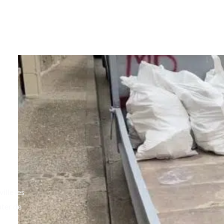
ille les
uter de