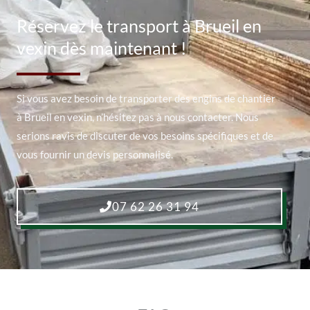
Réservez le transport à Brueil en
vexin dès maintenant !
Si vous avez besoin de transporter des engins de chantier
à Brueil en vexin, n’hésitez pas à nous contacter. Nous
serions ravis de discuter de vos besoins spécifiques et de
vous fournir un devis personnalisé.
07 62 26 31 94