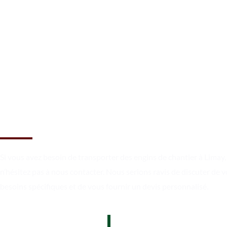
Réservez le transport à Limay
dès maintenant !
Si vous avez besoin de transporter des engins de chantier à Limay,
n’hésitez pas à nous contacter. Nous serions ravis de discuter de v
besoins spécifiques et de vous fournir un devis personnalisé.
07 62 26 31 94