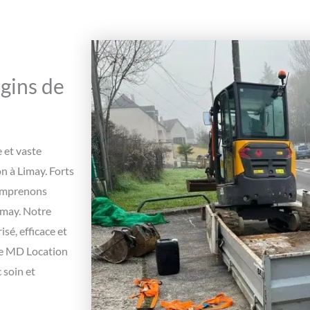
ngins de
 et vaste
n à Limay. Forts
comprenons
imay. Notre
sé, efficace et
 de MD Location
 soin et