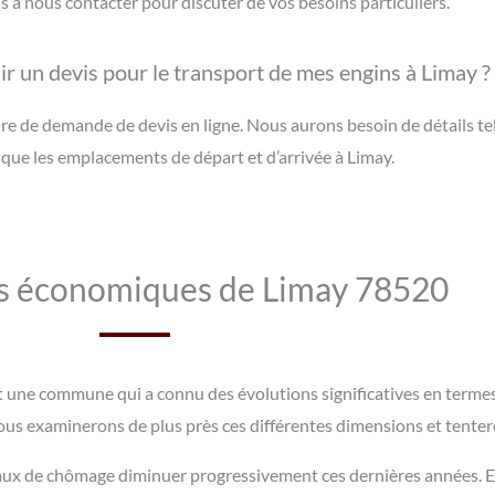
à nous contacter pour discuter de vos besoins particuliers.
r un devis pour le transport de mes engins à Limay ?
e de demande de devis en ligne. Nous aurons besoin de détails tel
i que les emplacements de départ et d’arrivée à Limay.
s économiques de Limay 78520
st une commune qui a connu des évolutions significatives en terme
ous examinerons de plus près ces différentes dimensions et tenteron
taux de chômage diminuer progressivement ces dernières années. En 