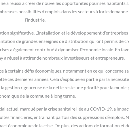
e a réussi à créer de nouvelles opportunités pour ses habitants. D
nombreuses possibilités d’emplois dans les secteurs à forte demande 
l’industrie.
on significative. L’installation et le développement d’entreprise
antation de grandes enseignes de distribution qui ont permis de 
rises a également contribué à dynamiser l’économie locale. En favor
may a réussi à attirer de nombreux investisseurs et entrepreneurs.
face à certains défis économiques, notamment en ce qui concerne
e ces dernières années. Cela s’explique en partie par la nécessité d
a gestion rigoureuse de la dette reste une priorité pour la municipal
onomique de la commune à long terme.
al actuel, marqué par la crise sanitaire liée au COVID-19, a impact
cultés financières, entraînant parfois des suppressions d’emplois. 
mpact économique de la crise. De plus, des actions de formation et 