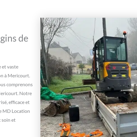
ngins de
 et vaste
on à Mericourt.
nous comprenons
ericourt. Notre
sé, efficace et
 de MD Location
 soin et