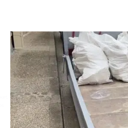
ourt,
os