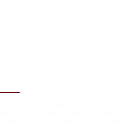
Réservez le transport à
Mericourt dès maintenant !
Si vous avez besoin de transporter des engins de chantier à Meric
n’hésitez pas à nous contacter. Nous serions ravis de discuter de v
besoins spécifiques et de vous fournir un devis personnalisé.